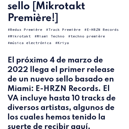
sello [Mikrotakt
Première!]
Redux Première
Track Première
E-HRZN Records
Mikrotakt
Miami Techno
techno première
música electrónica
Kriya
El próximo
4 de marzo de
2022
llega el primer release
de un nuevo sello basado en
Miami:
E-HRZN Records
. El
VA incluye hasta 10 tracks de
diversos artistas, algunos de
los cuales hemos tenido la
suerte de recibir aquí.