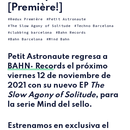
[Première!]
Redux Première
Petit Astronaute
The Slow Agony of Solitude
Techno Barcelona
clubbing barcelona
Bahn Records
Bahn Barcelona
Mind Bahn
Petit Astronaute
regresa a
BAHN· Records
el próximo
viernes 12 de noviembre de
2021 con su nuevo EP
The
Slow Agony of Solitude
, para
la serie Mind del sello.
Estrenamos en exclusiva el