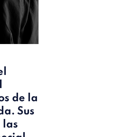
el
l
os de la
da. Sus
 las