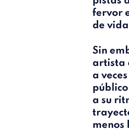
pistas 
fervor 
de vida
Sin emb
artista
a veces
público
a su ri
trayect
menos l