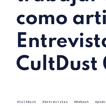
como arti
Entrevist
CultDust
CultDust
Entrevistas
Reboot
podc