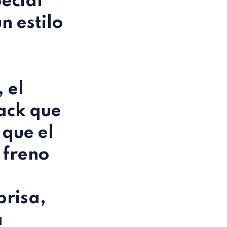
ecial
n estilo
 el
ck que
 que el
 freno
prisa,
a