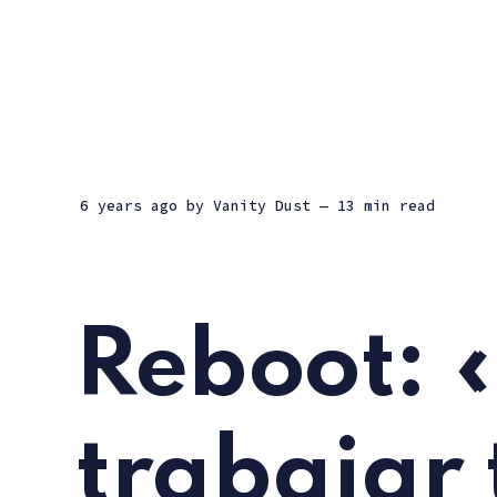
6 years ago
by
Vanity Dust
— 13 min read
Reboot: «
trabajar 