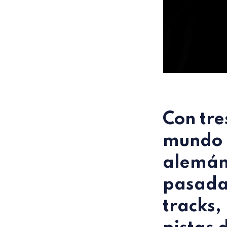
Con tre
mundo d
alemá
pasada 
tracks,