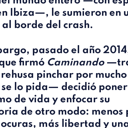
del mundo entero —con esp
en Ibiza—, le sumieron en u
 al borde del crash.
argo, pasado el año 2014,
 que firmó
Caminando
—tra
 rehusa pinchar por mucho
 se lo pida— decidió poner
tmo de vida y enfocar su
oria de otro modo: menos 
ocuras, más libertad y un