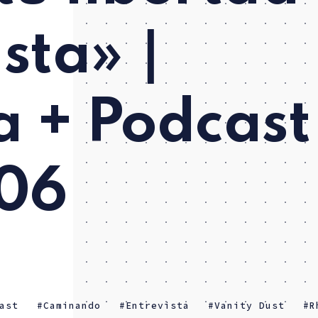
sta» ∣
a + Podcast
 06
ast
Caminando
Entrevista
Vanity Dust
R