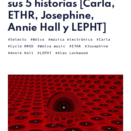
sus 5 historias [Carla,
ETHR, Josephine,
Annie Hall y LEPHT]
Selects
Wölva
música electrónica
Carla
Cycle RMXD
Wölva music
ETHR
Josephine
Annie Hall
LEPHT
Alan Lockwood