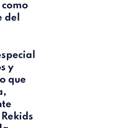
a como
e del
especial
s y
so que
a,
nte
, Rekids