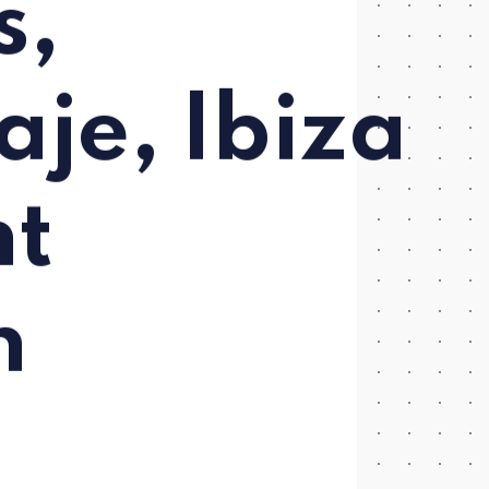
s,
je, Ibiza
nt
h