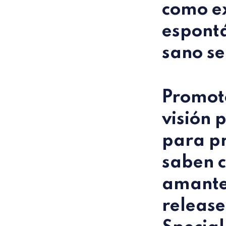
como ex
espontá
sano se
Promoto
visión 
para pr
saben c
amante 
release