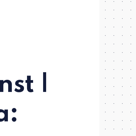
st |
a: