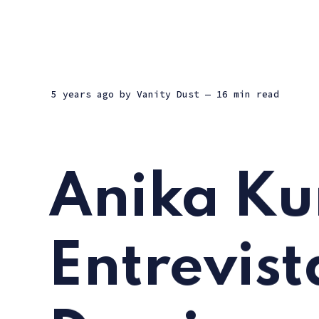
5 years ago
by
Vanity Dust
— 16 min read
Anika Kun
Entrevist