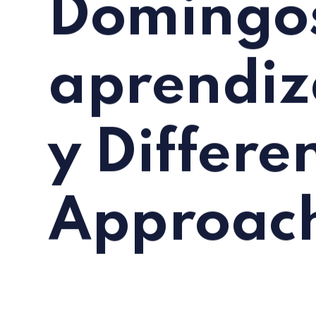
Domingo
aprendiza
y Differe
Approac