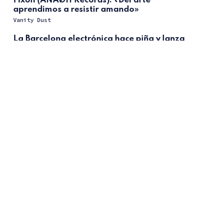
Fixon (ANAØH Records): «Del arte
aprendimos a resistir amando»
Vanity Dust
La Barcelona electrónica hace piña y lanza
'El Baile Condal' para salvar la mítica tienda
de vinilos Crokan's Mutant
Vanity Dust
DEAS: You Play I Write · 62
Vanity Dust