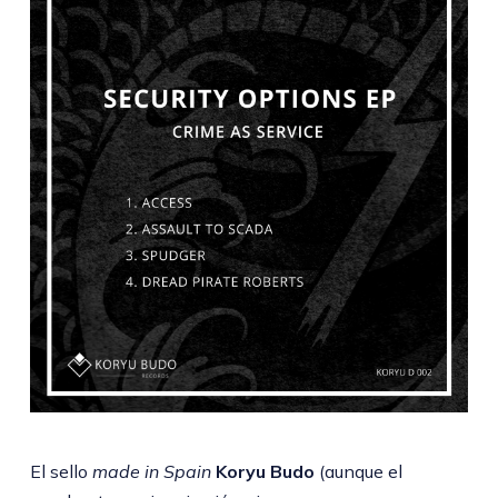
El sello
made in Spain
Koryu Budo
(aunque el