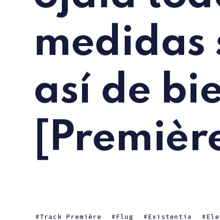
medidas 
así de bi
[Première
Track Première
Flug
Existentia
Ele