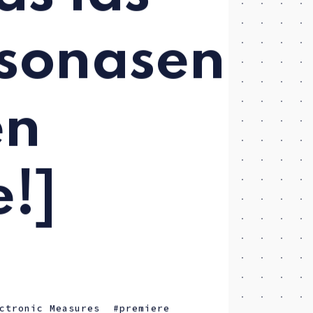
sonasen
en
!]
ctronic Measures
premiere