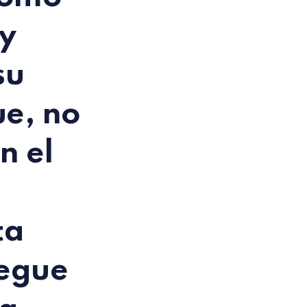
 y
su
ue, no
n el
ta
legue