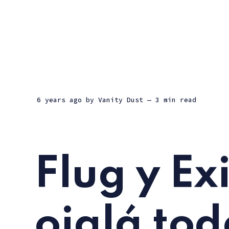
6 years ago
by
Vanity Dust
— 3 min read
Flug y Ex
ojalá tod