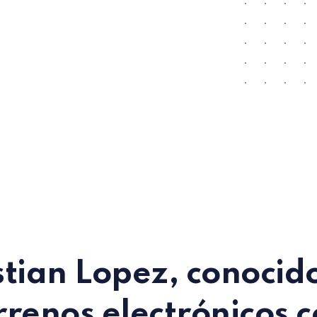
tian Lopez
, conocid
errenos electrónicos