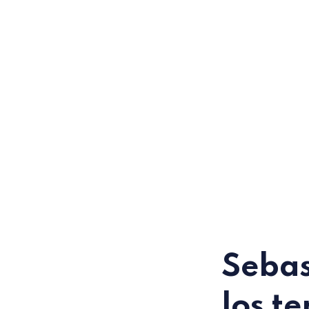
Sebas
los t