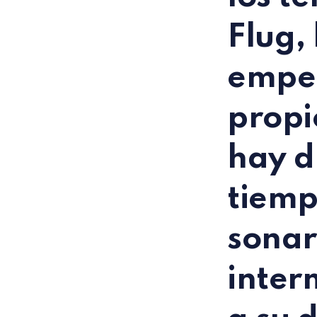
Flug
,
empeñ
propi
hay d
tiemp
sonar
inter