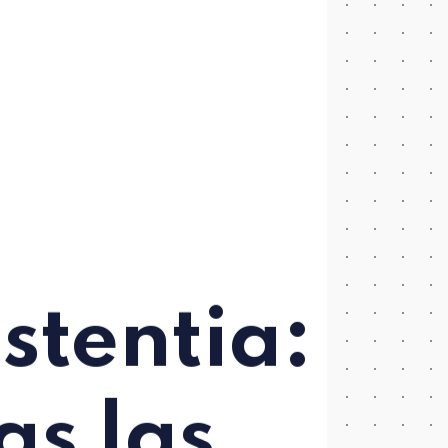
istentia:
as las