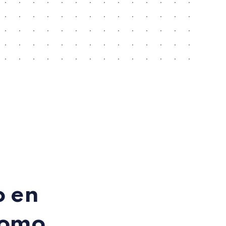
o en
 como