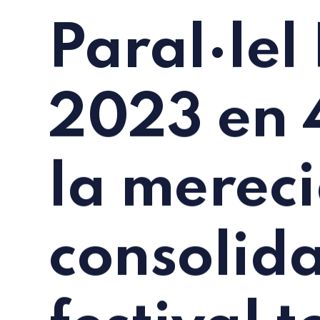
Paral·lel 
2023 en 4
la merec
consolida