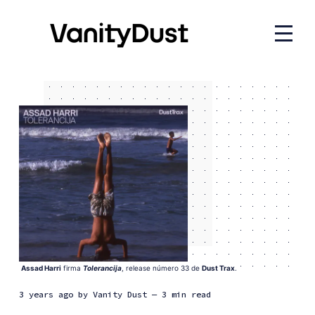
Assad Harri
 firma 
Tolerancija
, release número 33 de 
Dust Trax
.
3 years ago
by
Vanity Dust
— 3 min read