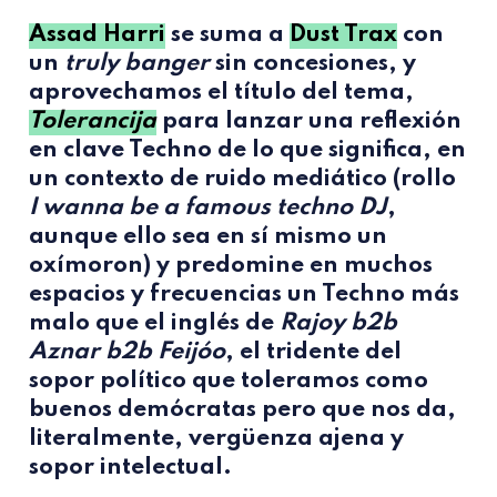
Assad Harri
se suma a
Dust Trax
con
un
truly banger
sin concesiones, y
aprovechamos el título del tema,
Tolerancija
para lanzar una reflexión
en clave Techno de lo que significa, en
un contexto de ruido mediático (rollo
I wanna be a famous techno DJ
,
aunque ello sea en sí mismo un
oxímoron) y predomine en muchos
espacios y frecuencias un Techno más
malo que el inglés de
Rajoy b2b
Aznar b2b Feijóo
, el tridente del
sopor político que toleramos como
buenos demócratas pero que nos da,
literalmente, vergüenza ajena y
sopor intelectual.