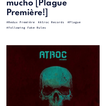
mucho [Plague
Première!]
Redux Première
Atroc Records
Plague
Following Fake Rules