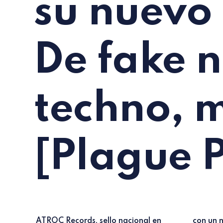
su nuevo 
De fake 
techno, 
[Plague 
ATROC Records, sello nacional en
con un nuevo VA que firman Fixon,