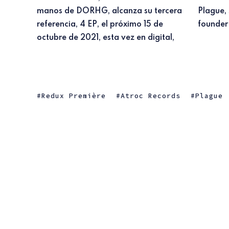
manos de DORHG, alcanza su tercera
Plague, Joaquin Ruiz y el mismo
referencia, 4 EP, el próximo 15 de
founder 
octubre de 2021, esta vez en digital,
Redux Première
Atroc Records
Plague