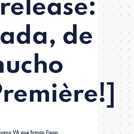
release:
nada, de
mucho
Première!]