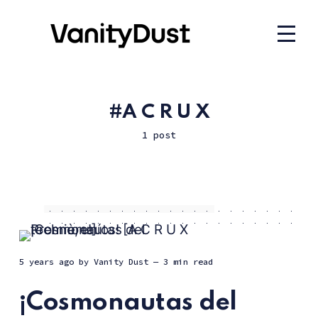
A C R U X
1 post
5 years ago
by
Vanity Dust
— 3 min read
¡Cosmonautas del