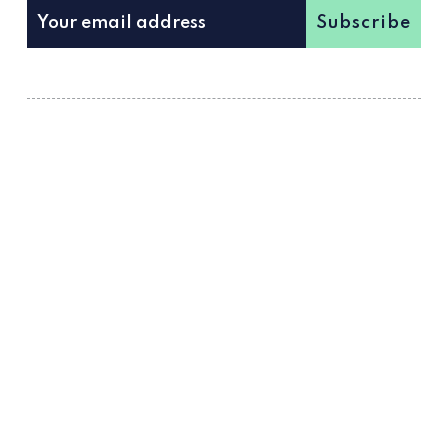
Subscribe
Techno, periodismo y cultura de club.
About Vanity Dust
About Dust Trax