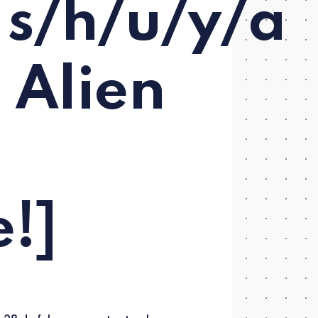
 s/h/u/y/a
l Alien
!]