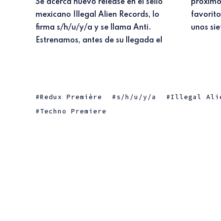
Se acerca nuevo release en el sello
próximo 28 de febrero, nuestro track
mexicano Illegal Alien Records, lo
favorito: Antiarrhythmic. Hace ya
firma s/h/u/y/a y se llama Anti.
unos sie
Estrenamos, antes de su llegada el
Redux Première
s/h/u/y/a
Illegal Ali
Techno Premiere