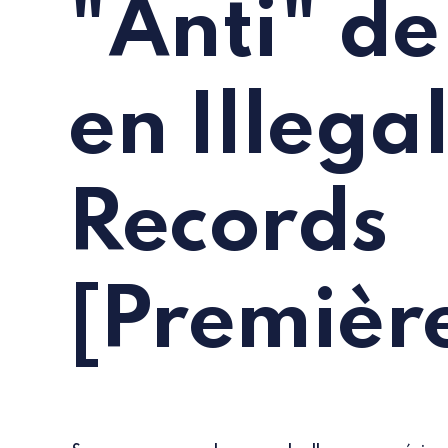
"Anti" de
en Illega
Records
[Première