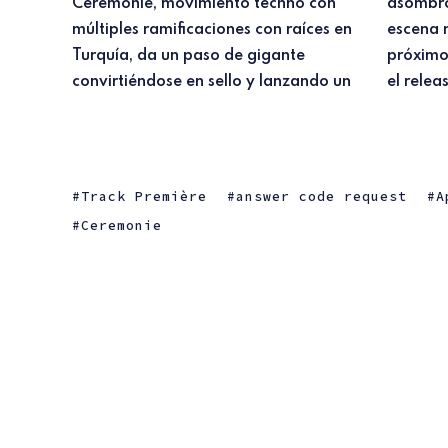
Cérémonie, movimiento techno con
asombroso VA con 16 nombres de la
múltiples ramificaciones con raíces en
escena nacional e internacional. El
Turquía, da un paso de gigante
próximo 31 de agosto de 2021 llegará
convirtiéndose en sello y lanzando un
el releas
Track Première
answer code request
A
Ceremonie