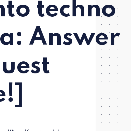
to techno
ía: Answer
uest
!]