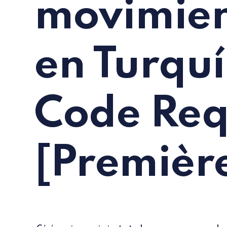
movimien
en Turqu
Code Req
[Première