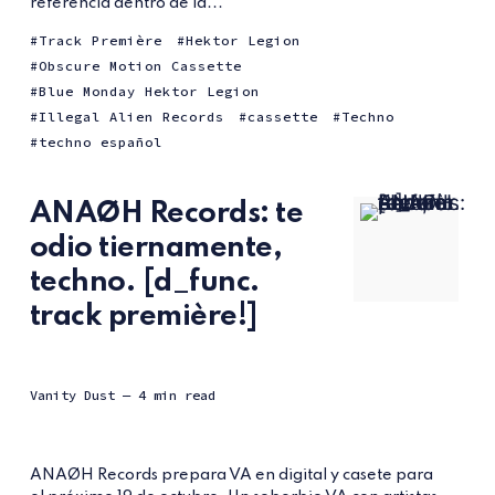
referencia dentro de la...
Track Première
Hektor Legion
Obscure Motion Cassette
Blue Monday Hektor Legion
Illegal Alien Records
cassette
Techno
techno español
ANAØH Records: te
odio tiernamente,
techno. [d_func.
track première!]
Vanity Dust
— 4 min read
ANAØH Records prepara VA en digital y casete para