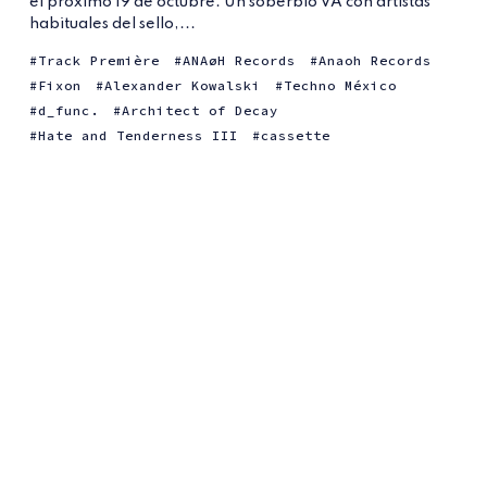
el próximo 19 de octubre. Un soberbio VA con artistas
habituales del sello,...
Track Première
ANAøH Records
Anaoh Records
Fixon
Alexander Kowalski
Techno México
d_func.
Architect of Decay
Hate and Tenderness III
cassette