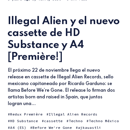
Illegal Alien y el nuevo
cassette de HD
Substance y A4
[Première!]
El próximo 22 de noviembre llega el nuevo
release en cassette de Illegal Alien Records, sello
mexicano capitaneado por Ricardo Garduno: se
llama Before We’re Gone. El release lo firman dos
artistas born and raised in Spain, que juntos
logran una...
Redux Première
Illegal Alien Records
HD Substance
cassette
Techno
Techno México
A4 (ES)
Before We're Gone
ajkauastli