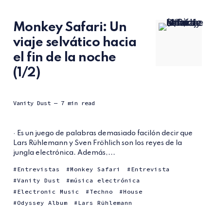
Monkey Safari: Un
viaje selvático hacia
el fin de la noche
(1/2)
Vanity Dust
— 7 min read
· Es un juego de palabras demasiado facilón decir que
Lars Rühlemann y Sven Fröhlich son los reyes de la
jungla electrónica. Además,...
Entrevistas
Monkey Safari
Entrevista
Vanity Dust
música electrónica
Electronic Music
Techno
House
Odyssey Album
Lars Rühlemann