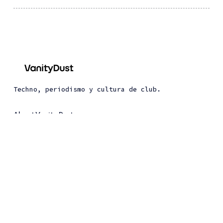
Techno, periodismo y cultura de club.
About Vanity Dust
About Dust Trax
© 2026 Vanity Dust. All Right Reserved. Published
with
Ghost
&
Renge
.