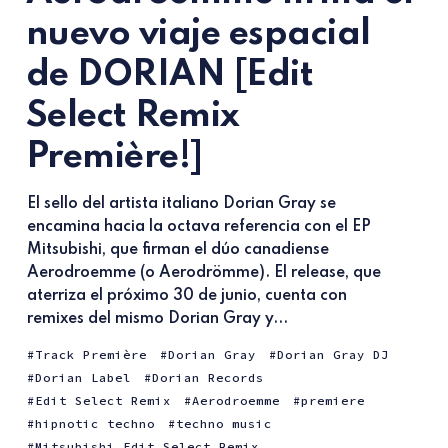
nuevo viaje espacial
de DORIAN [Edit
Select Remix
Première!]
El sello del artista italiano Dorian Gray se
encamina hacia la octava referencia con el EP
Mitsubishi, que firman el dúo canadiense
Aerodroemme (o Aerodrömme). El release, que
aterriza el próximo 30 de junio, cuenta con
remixes del mismo Dorian Gray y...
Track Première
Dorian Gray
Dorian Gray DJ
Dorian Label
Dorian Records
Edit Select Remix
Aerodroemme
premiere
hipnotic techno
techno music
Mitsubishi Edit Select Remix