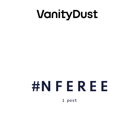
N F E R E E
1 post