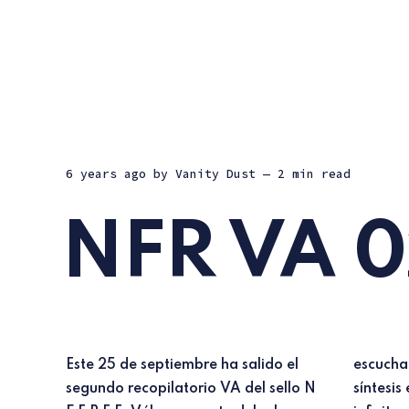
6 years ago
by
Vanity Dust
— 2 min read
NFR VA 0
Este 25 de septiembre ha salido el
escucha. Cuando pensamos en la
segundo recopilatorio VA del sello N
síntesis electrónica pensamos en el