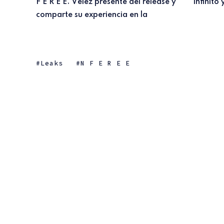
F E R E E. Vélez presente del release y
infinito 
comparte su experiencia en la
Leaks
N F E R E E