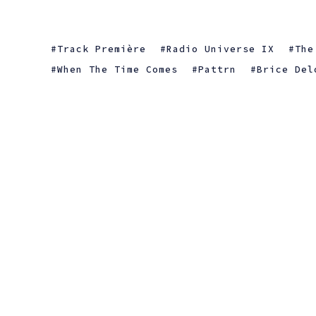
Track Première
Radio Universe IX
The
When The Time Comes
Pattrn
Brice Del