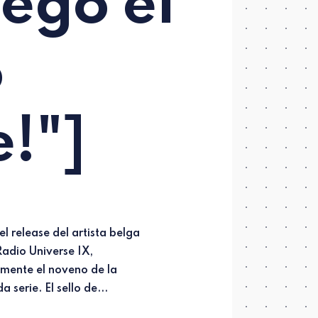
legó el
o
!"]
 serie. El sello de...