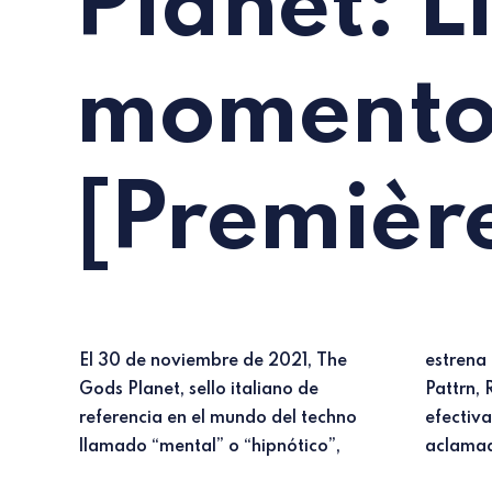
Planet: L
moment
[Première
El 30 de noviembre de 2021, The
estrena el release del artista belga
Gods Planet, sello italiano de
Pattrn, Radio Universe IX,
referencia en el mundo del techno
efectivamente el noveno de la
llamado “mental” o “hipnótico”,
aclamada