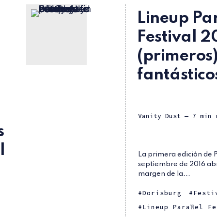
Lineup Par
Festival 2
(primeros)
fantástico
Vanity Dust
— 7 min 
s
l
La primera edición de P
septiembre de 2016 abr
margen de la...
Dorisburg
Festi
Lineup Paral·lel F