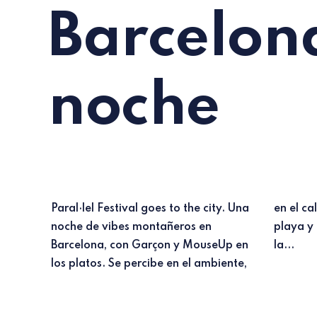
Barcelon
noche
Paral·lel Festival goes to the city. Una
en el calorazo, en los guiris, en la
noche de vibes montañeros en
playa y en cualquier otro lugar de
Barcelona, con Garçon y MouseUp en
la...
los platos. Se percibe en el ambiente,