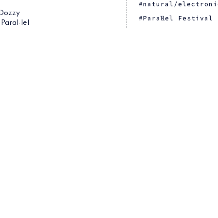
natural/electroni
 Dozzy
Paral·lel Festival
 Paral·lel
Park
Wanderwelle
Garçon