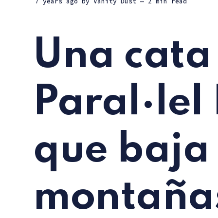
7 years ago
by
Vanity Dust
— 2 min read
Una cata
Paral·lel 
que baja 
montaña