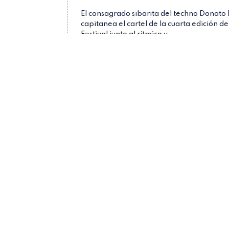
El consagrado sibarita del techno Donato
capitanea el cartel de la cuarta edición de
Festival junto al rítmico y...
festivales
Preview
Vactrol 
Paral·lel Festival
Donato Dozzy