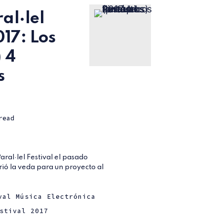
al·lel
017: Los
 4
s
read
aral·lel Festival el pasado
ió la veda para un proyecto al
val Música Electrónica
estival 2017