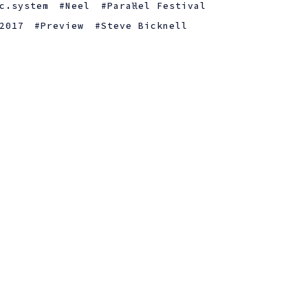
c.system
Neel
Paral·lel Festival
 2017
Preview
Steve Bicknell