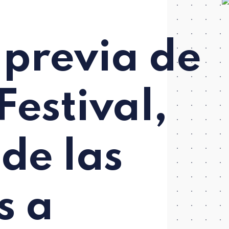
 previa de
Festival,
de las
s a