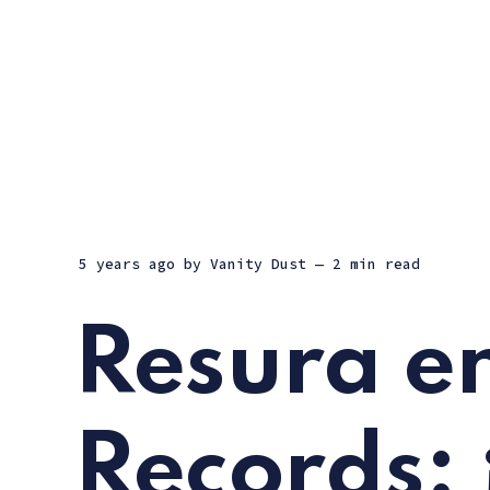
5 years ago
by
Vanity Dust
— 2 min read
Resura e
Records: