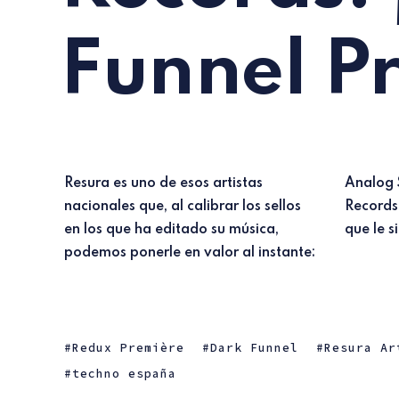
Funnel P
Resura es uno de esos artistas
Analog Solutions, DarkForest y Rhod
nacionales que, al calibrar los sellos
Records, un triplete de alto prestigio
en los que ha editado su música,
que le s
podemos ponerle en valor al instante:
Redux Première
Dark Funnel
Resura Ar
techno españa