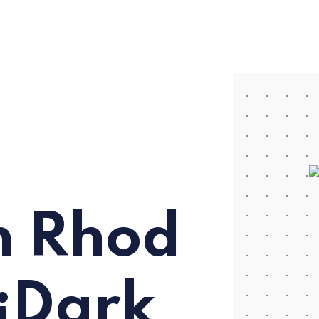
n Rhod
 ¡Dark