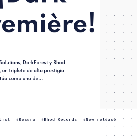
remière!
itúa como uno de...
tist
Resura
Rhod Records
New release