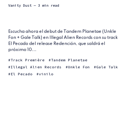
Vanity Dust
— 3 min read
Escucha ahora el debut de Tandem Planetae (Unkle
Fon + Gale Talk) en Illegal Alien Records con su track
El Pecado del release Redención, que saldrá el
próximo 10...
Track Première
Tandem Planetae
Illegal Alien Records
Unkle Fon
Gale Talk
El Pecado
vinilo