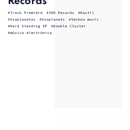
Records
Track Première
30D Records
Kastil
Exoplanetas
Exoplanets
techno music
Hard Standing EP
Double Cluster
música electrónica