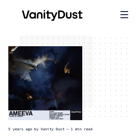
5 years ago
by
Vanity Dust
— 1 min read