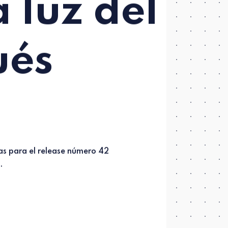
a luz del
ués
.