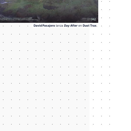
David Pasajero
 lanza 
Day After
 en 
Dust Trax
.