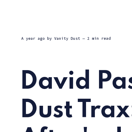
a year ago
by
Vanity Dust
— 2 min read
David Pa
Dust Trax