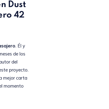
en
Dust
ero 42
asajero
. Él y
meses de los
autor del
este proyecto.
a mejor carta
uel momento