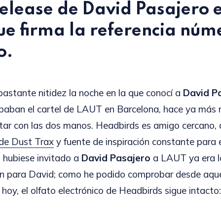
release de
David Pasajero
que firma la referencia núm
o.
astante nitidez la noche en la que conocí a
David P
paban el cartel de LAUT en Barcelona, hace ya más 
ar con las dos manos. Headbirds es amigo cercano, 
 de Dust Trax
y fuente de inspiración constante para 
 hubiese invitado a
David Pasajero
a LAUT ya era l
ón para David; como he podido comprobar desde aq
 hoy, el olfato electrónico de Headbirds sigue intacto: