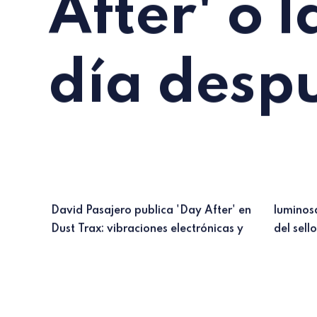
After' o l
día desp
David Pasajero publica 'Day After' en
luminosas para el release número 42
Dust Trax: vibraciones electrónicas y
del sello