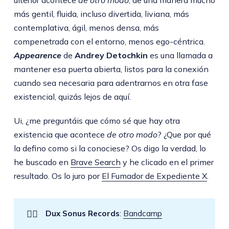
ulterior acontece
de otro modo
, de una manera mucho
más gentil, fluida, incluso divertida, liviana, más
contemplativa, ágil, menos densa, más
compenetrada con el entorno, menos ego-céntrica.
Appearence
de
Andrey Detochkin
es una llamada a
mantener esa puerta abierta, listos para la conexión
cuando sea necesaria para adentrarnos en otra fase
existencial, quizás lejos de aquí.
Ui, ¿me preguntáis que cómo sé que hay otra
existencia que acontece
de otro modo
? ¿Que por qué
la defino como si la conociese? Os digo la verdad, lo
he buscado en
Brave Search
y he clicado en el primer
resultado. Os lo juro por
El Fumador de Expediente X
.
👉🏻
Dux Sonus Records
:
Bandcamp