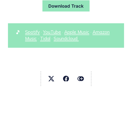
Download Track
🎵
Spotify
·
YouTube
·
Apple Music
·
Amazon
Music
·
Tidal
·
Soundcloud