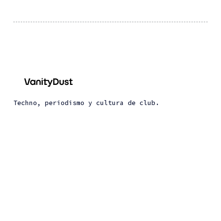
Techno, periodismo y cultura de club.
About Vanity Dust
About Dust Trax
© 2026 Vanity Dust. All Right Reserved. Published
with
Ghost
&
Renge
.