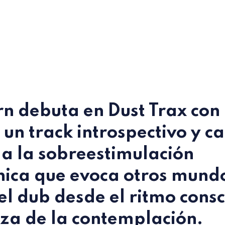
rn
debuta en
Dust Trax
con
un track introspectivo y c
 a la sobreestimulación
nica que evoca otros mund
el dub desde el ritmo consc
eza de la contemplación.