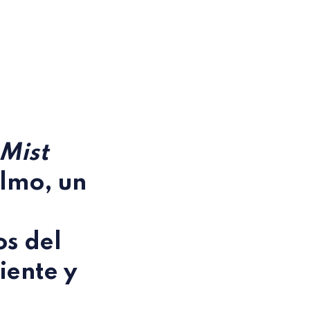
Mist
almo, un
os del
iente y