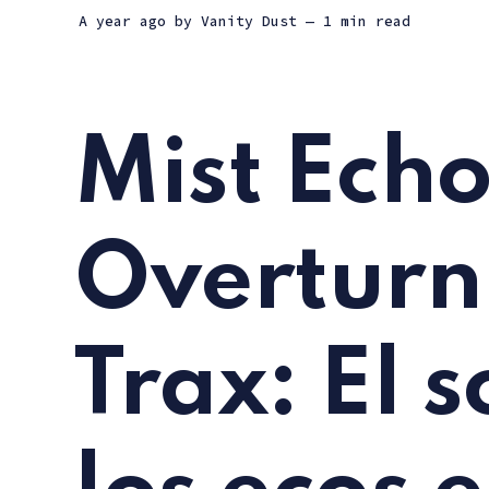
a year ago
by
Vanity Dust
— 1 min read
Mist Echo
Overturn
Trax: El 