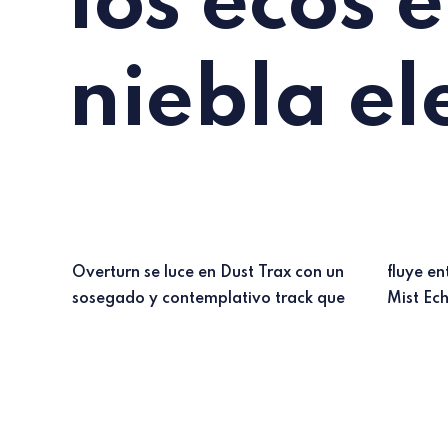
los ecos e
niebla el
Overturn se luce en Dust Trax con un
fluye entre el dub techno y el deep:
sosegado y contemplativo track que
Mist Ec