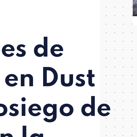
es de
 en Dust
sosiego de