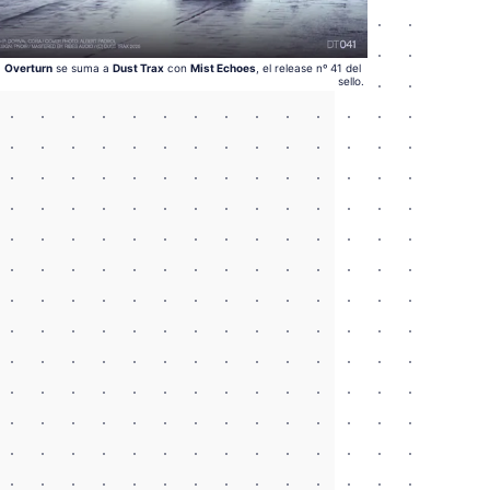
Overturn
 se suma a 
Dust Trax
 con 
Mist Echoes
, el release nº 41 del 
sello.