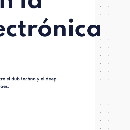
n la
ectrónica
hoes.