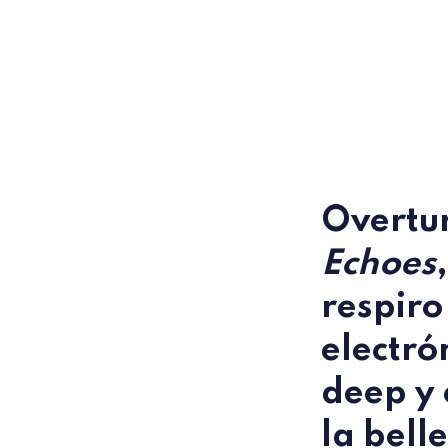
Overtu
Echoes
,
respiro
electró
deep y 
la bell