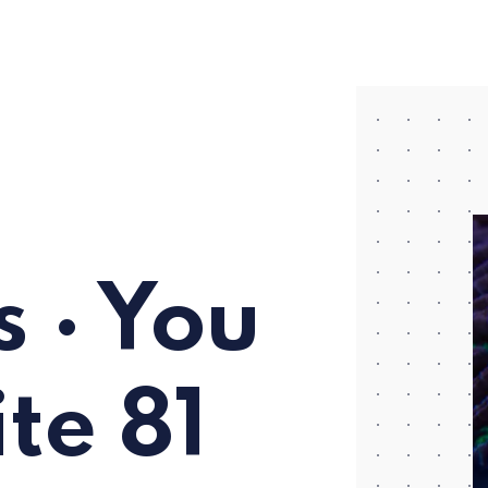
 · You
ite 81