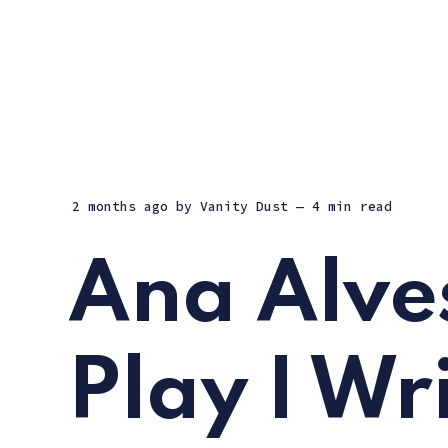
2 months ago
by
Vanity Dust
— 4 min read
Ana Alves
Play I Wr