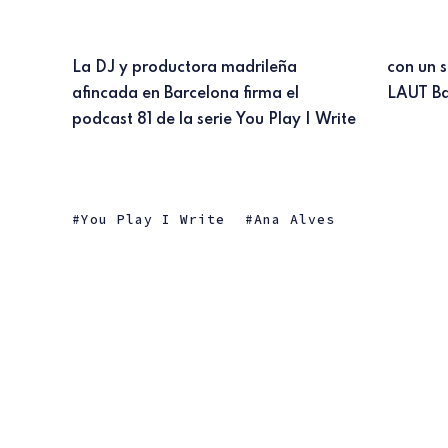
La DJ y productora madrileña
con un set grabado en directo en
afincada en Barcelona firma el
LAUT Ba
podcast 81 de la serie You Play I Write
You Play I Write
Ana Alves