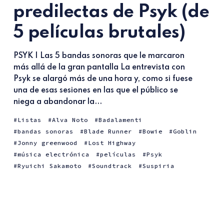
predilectas de Psyk (de
5 películas brutales)
PSYK | Las 5 bandas sonoras que le marcaron
más allá de la gran pantalla La entrevista con
Psyk se alargó más de una hora y, como si fuese
una de esas sesiones en las que el público se
niega a abandonar la...
Listas
Alva Noto
Badalamenti
bandas sonoras
Blade Runner
Bowie
Goblin
Jonny greenwood
Lost Highway
música electrónica
películas
Psyk
Ryuichi Sakamoto
Soundtrack
Suspiria