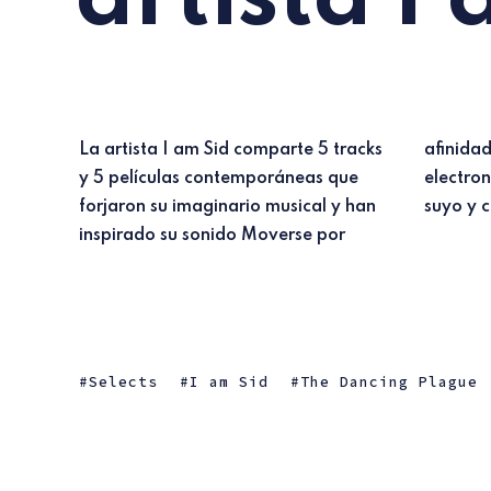
La artista I am Sid comparte 5 tracks
afinidades inspiracionales es toda un
y 5 películas contemporáneas que
electronic way of life que motiva lo
forjaron su imaginario musical y han
suyo y c
inspirado su sonido Moverse por
Selects
I am Sid
The Dancing Plague