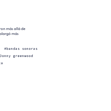
ron más allá de
 alargó más
i
bandas sonoras
Jonny greenwood
ca