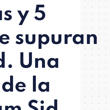
s y 5
ue supuran
d. Una
 de la
 am Sid