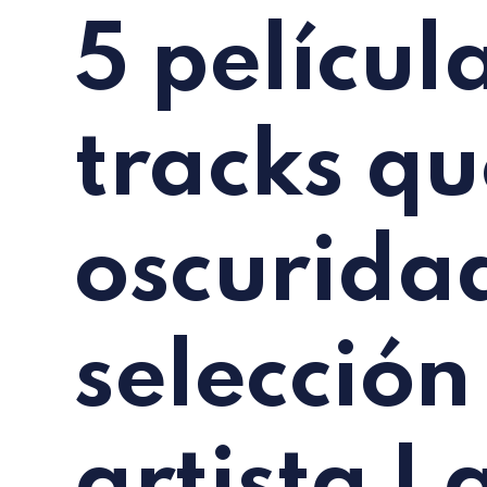
5 película
tracks q
oscurida
selección
artista I