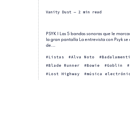
Vanity Dust
— 2 min read
PSYK | Las 5 bandas sonoras que le marca
la gran pantalla La entrevista con Psyk se
de...
Listas
Alva Noto
Badalament
Blade Runner
Bowie
Goblin
Lost Highway
música electróni