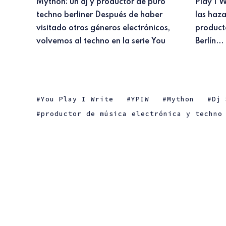
Mython: un dj y productor de puro
Play I Write presentando el sonido y
techno berliner Después de haber
las hazañas de Mython, joven
visitado otros géneros electrónicos,
productor y dj alemán afincado en
volvemos al techno en la serie You
Berlín...
You Play I Write
YPIW
Mython
Dj 
productor de música electrónica y techno