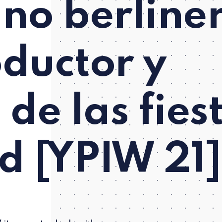
no berliner
ductor y
 de las fies
 [YPIW 21]