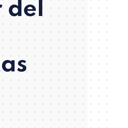
 del
tas