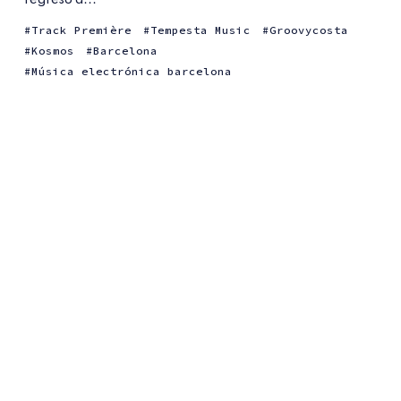
Track Première
Tempesta Music
Groovycosta
Kosmos
Barcelona
Música electrónica barcelona