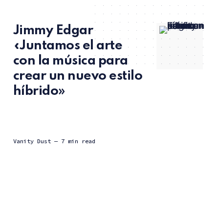
Jimmy Edgar
«Juntamos el arte
con la música para
crear un nuevo estilo
híbrido»
Vanity Dust
— 7 min read
Natural de Detroit Techno City, Jimmy Edgar estuvo
recientemente en The Loft Barcelona (Razzmatazz)
acompañado de Chambray, recién incorporado al