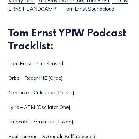
Vanity Dust
·
You Play I Write [66] Tom Ernst
TOM
ERNST BANDCAMP
Tom Ernst Soundcloud
Tom Ernst YPIW Podcast
Tracklist:
Tom Ernst – Unreleased
Orbe – Radar INE [Orbe]
Conforce – Celestion [Delsin]
Lyric – ATM [Oscilator One]
Truncate - Minimize [Token]
Paul Laurens - Svengali [Self-released]