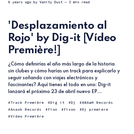
6 years ago
by
Vanity Dust
— 3 min read
'Desplazamiento al
Rojo' by Dig-it [Vídeo
Première!]
¿Cómo definirías el año más largo de la historia
sin clubes y cómo harías un track para explicarlo y
seguir soñando con viajes electrónicos y
fascinantes? Aquí tienes el todo en uno: Dig-it
lanzará el próximo 23 de abril nuevo EP...
Track Première
Dig it
Dj
ANAøH Records
Anaoh Records
Fion
Fixon
Dj premiere
Video Première