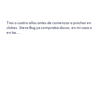
Tres o cuatro años antes de comenzar a pinchar en
clubes, Steve Bug ya compraba discos, en mi casa o
en las...
Entrevistas
Steve Bug
Poker Flat Recordings
Vanity Dust
Entrevista
música electrónica
Berlín
La Fleur: «No me
mudé a Berlín con la
idea de ser DJ»