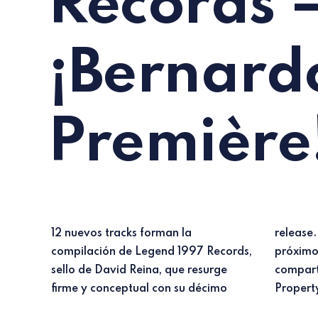
Records
¡Bernard
Première
12 nuevos tracks forman la
release. ABSTRACTIO llegará el
compilación de Legend 1997 Records,
próximo 11 de junio de 2021 y
sello de David Reina, que resurge
compartimos, en exclusiva, el track
firme y conceptual con su décimo
Propert